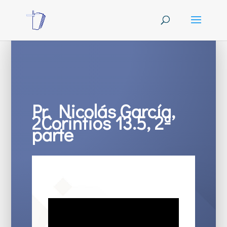
Pr. Nicolás García,
2Corintios 13.5, 2ª
parte