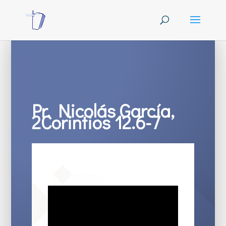
Pr. Nicolás García,
2Corintios 12.6-7