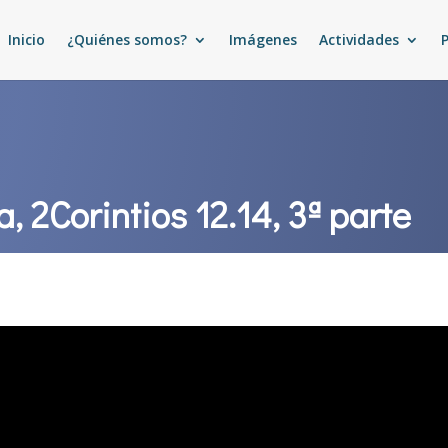
Inicio
¿Quiénes somos?
Imágenes
Actividades
a, 2Corintios 12.14, 3ª parte