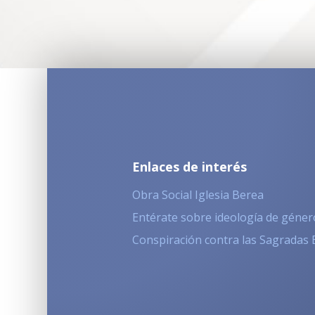
Enlaces de interés
Obra Social Iglesia Berea
Entérate sobre ideología de géner
Conspiración contra las Sagradas 