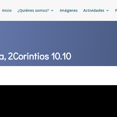
Inicio
¿Quiénes somos?
Imágenes
Actividades
a, 2Corintios 10.10