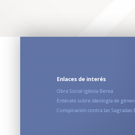
Enlaces de interés
Obra Social Iglesia Berea
Entérate sobre ideología de géner
Conspiración contra las Sagradas 