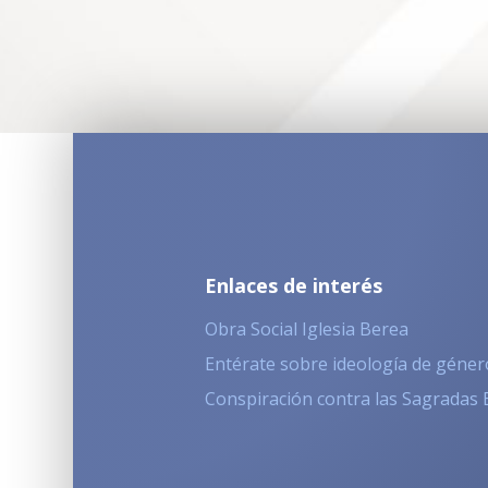
Enlaces de interés
Obra Social Iglesia Berea
Entérate sobre ideología de géner
Conspiración contra las Sagradas 