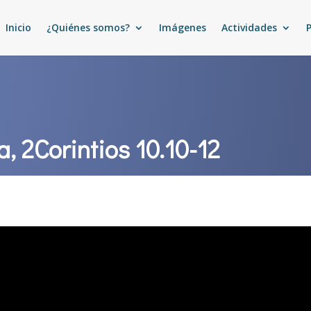
Inicio
¿Quiénes somos?
Imágenes
Actividades
a, 2Corintios 10.10-12