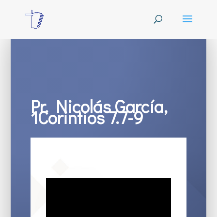
Pr. Nicolás García,
1Corintios 7.7-9