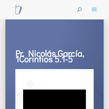
Pr. Nicolás García,
1Corintios 5.1-5