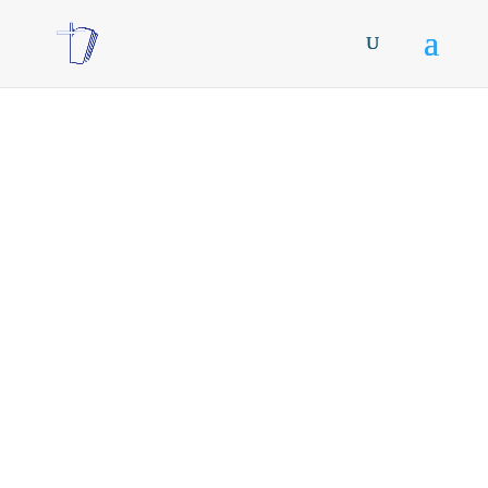
Pr. Nicolás García,
1Corintios 3.18-4.5