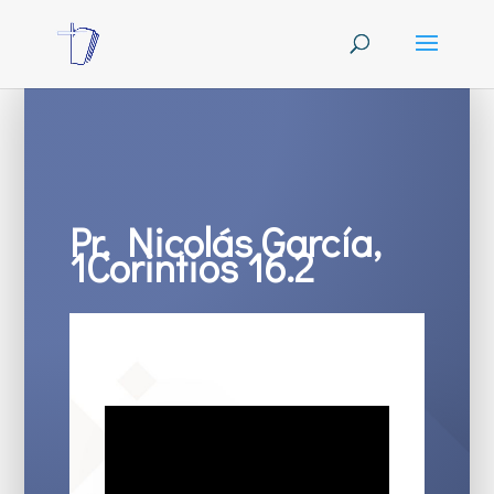
Pr. Nicolás García,
1Corintios 16.2