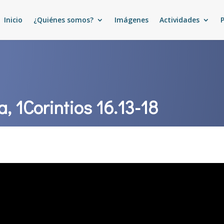
Inicio
¿Quiénes somos?
Imágenes
Actividades
a, 1Corintios 16.13-18