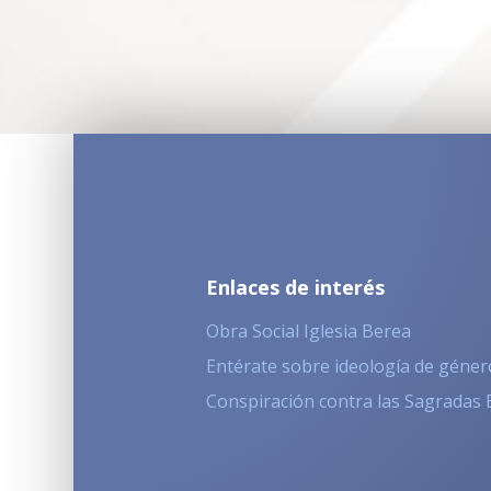
Enlaces de interés
Obra Social Iglesia Berea
Entérate sobre ideología de géner
Conspiración contra las Sagradas 