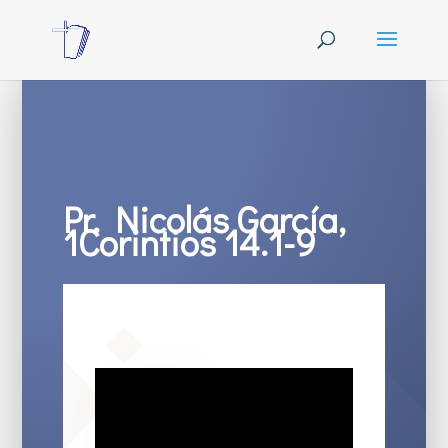
Pr. Nicolás García,
1Corintios 14.1-9