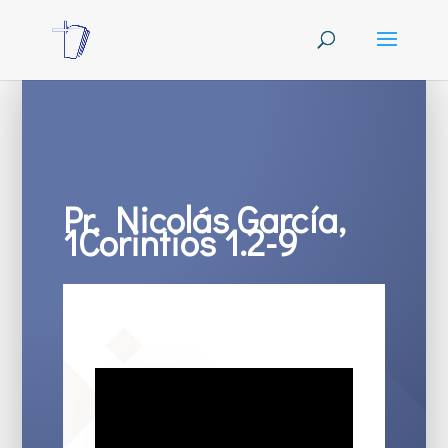
Pr. Nicolás García,
1Corintios 1.2-9