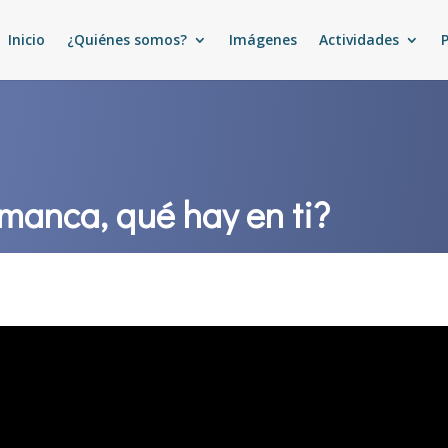
Inicio
¿Quiénes somos?
Imágenes
Actividades
amanca, qué hay en ti?