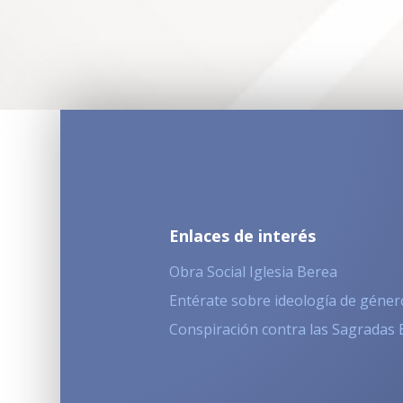
Enlaces de interés
Obra Social Iglesia Berea
Entérate sobre ideología de géner
Conspiración contra las Sagradas 