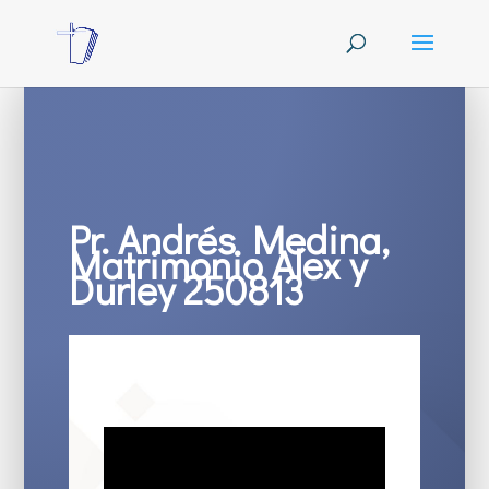
Pr. Andrés Medina,
Matrimonio Alex y
Durley 250813