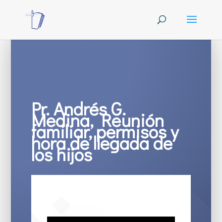
Pr. Andrés G.
Medina, Reunión
familiar, permisos y
hora de llegada de
los hijos