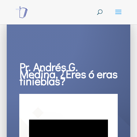
Pr. Andrés G.
Medina, ¿Eres ó eras
tinieblas?