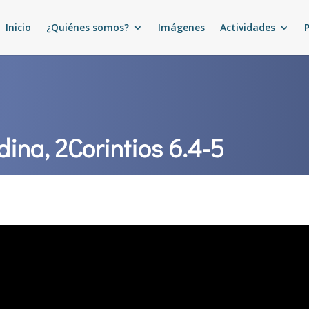
Inicio
¿Quiénes somos?
Imágenes
Actividades
dina, 2Corintios 6.4-5