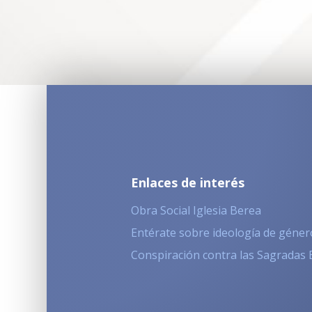
Enlaces de interés
Obra Social Iglesia Berea
Entérate sobre ideología de géner
Conspiración contra las Sagradas 