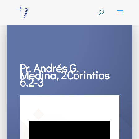
Pr. Andrés G.
Medina, 2Corintios
6.2-3