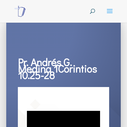
Pr. Andrés G.
Medina 1Corintios
10.25-28