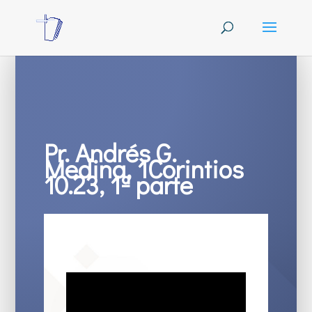
Pr. Andrés G.
Medina, 1Corintios
10.23, 1ª parte