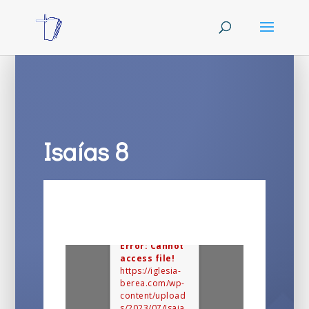
Isaías 8
Error: Cannot
access file!
https://iglesia-
berea.com/wp-
content/upload
s/2023/07/Isaia