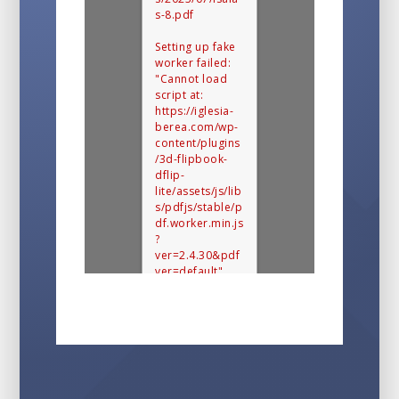
s-8.pdf
Setting up fake
worker failed:
"Cannot load
script at:
https://iglesia-
berea.com/wp-
content/plugins
/3d-flipbook-
dflip-
lite/assets/js/lib
s/pdfjs/stable/p
df.worker.min.js
?
ver=2.4.30&pdf
ver=default".