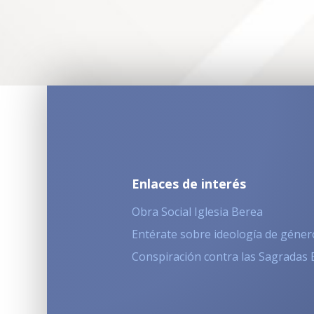
Enlaces de interés
Obra Social Iglesia Berea
Entérate sobre ideología de géner
Conspiración contra las Sagradas 