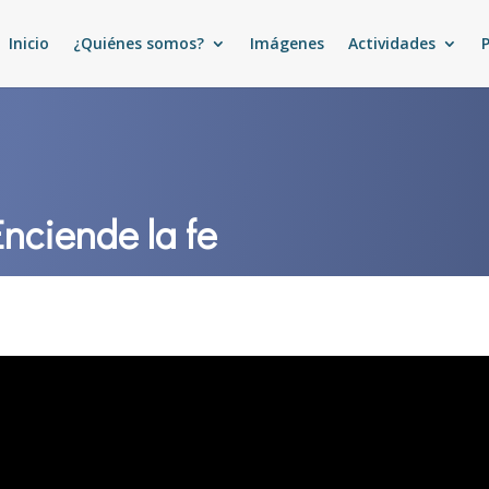
Inicio
¿Quiénes somos?
Imágenes
Actividades
nciende la fe