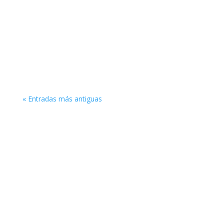
« Entradas más antiguas
Enlaces de interés
Obra Social Iglesia Berea
Entérate sobre ideología de género