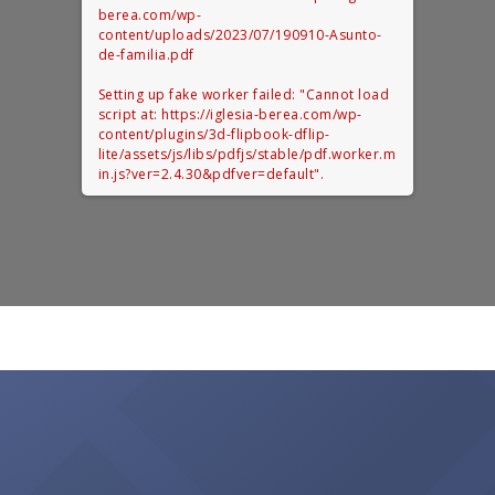
berea.com/wp-
content/uploads/2023/07/190910-Asunto-
de-familia.pdf
Setting up fake worker failed: "Cannot load
script at: https://iglesia-berea.com/wp-
content/plugins/3d-flipbook-dflip-
lite/assets/js/libs/pdfjs/stable/pdf.worker.m
in.js?ver=2.4.30&pdfver=default".