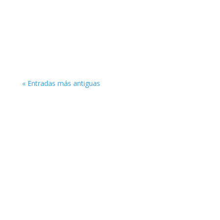
« Entradas más antiguas
Enlaces de interés
Obra Social Iglesia Berea
Entérate sobre ideología de género
Conspiración contra las Sagradas Escrituras