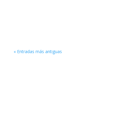
« Entradas más antiguas
Enlaces de interés
Obra Social Iglesia Berea
Entérate sobre ideología de género
Conspiración contra las Sagradas Escrituras