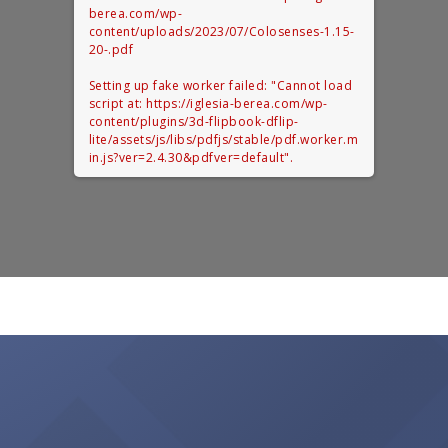
berea.com/wp-
content/uploads/2023/07/Colosenses-1.15-
20-.pdf
Setting up fake worker failed: "Cannot load
script at: https://iglesia-berea.com/wp-
content/plugins/3d-flipbook-dflip-
lite/assets/js/libs/pdfjs/stable/pdf.worker.m
in.js?ver=2.4.30&pdfver=default".