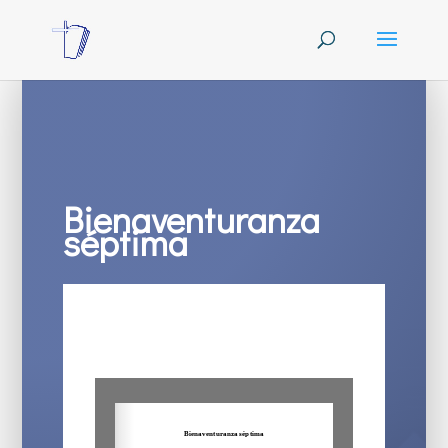
Bienaventuranza
séptima