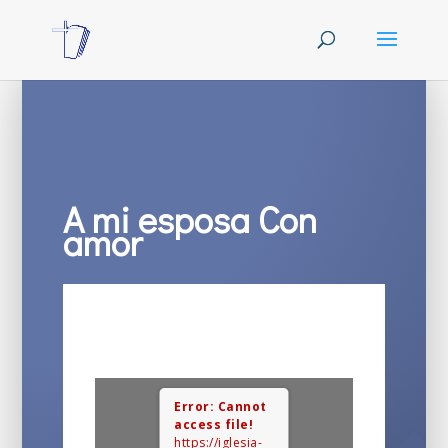
A mi esposa Con
amor
Error: Cannot
access file!
https://iglesia-