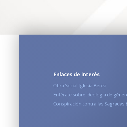
Enlaces de interés
Obra Social Iglesia Berea
Entérate sobre ideología de géner
Conspiración contra las Sagradas 