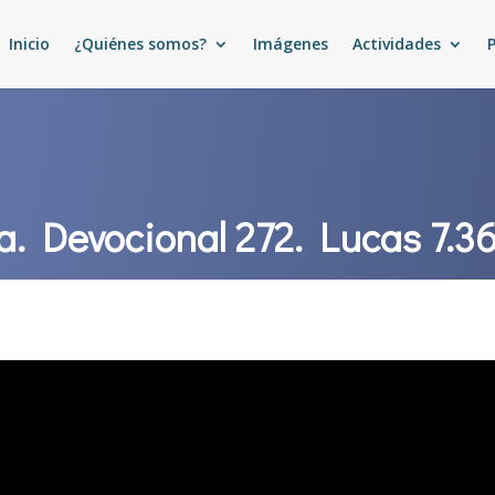
Inicio
¿Quiénes somos?
Imágenes
Actividades
ía. Devocional 272. Lucas 7.36